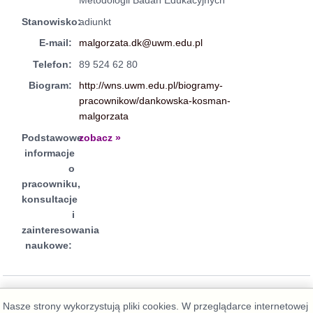
Metodologii Badań Edukacyjnych
Stanowisko:
adiunkt
E-mail:
malgorzata.dk@uwm.edu.pl
Telefon:
89 524 62 80
Biogram:
http://wns.uwm.edu.pl/biogramy-
pracownikow/dankowska-kosman-
malgorzata
Podstawowe
zobacz »
informacje
o
pracowniku,
konsultacje
i
zainteresowania
naukowe:
Nasze strony wykorzystują pliki cookies. W przeglądarce internetowej