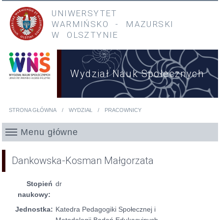
Przejdź do treści
Przejdź do menu głównego
UNIWERSYTET
WARMIŃSKO
-
MAZURSKI
W OLSZTYNIE
Wydział Nauk Społecznych
STRONA GŁÓWNA
WYDZIAŁ
PRACOWNICY
Jesteś tutaj
Menu główne
Dankowska-Kosman Małgorzata
Stopień
dr
naukowy:
Jednostka:
Katedra Pedagogiki Społecznej i