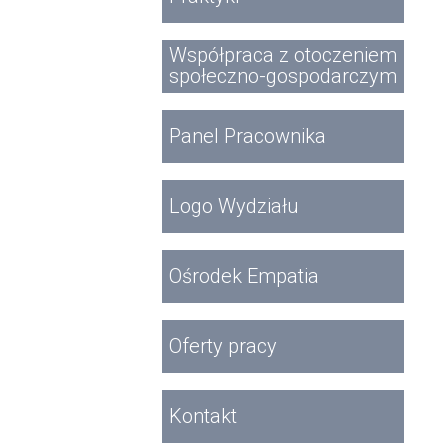
Współpraca z otoczeniem
społeczno-gospodarczym
Panel Pracownika
Logo Wydziału
Ośrodek Empatia
Oferty pracy
Kontakt