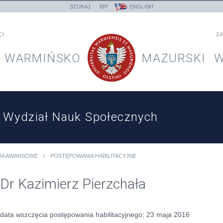
SZUKAJ
BIP
ENGLISH
CI
ZA
WARMIŃSKO
MAZURSKI
W
Wydział Nauk Społecznych
IA AWANSOWE
POSTĘPOWANIA HABILITACYJNE
Dr Kazimierz Pierzchała
data wszczęcia postępowania habilitacyjnego: 23 maja 2016