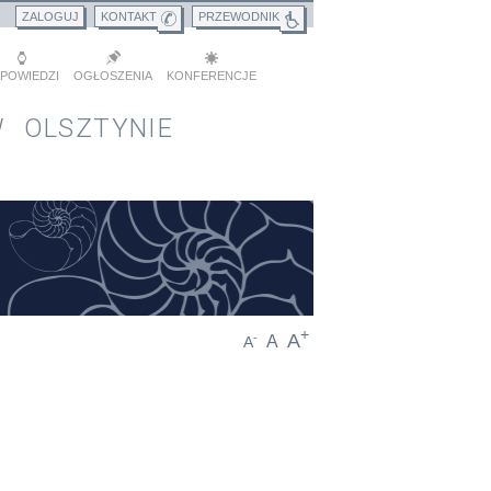
ZALOGUJ
KONTAKT
PRZEWODNIK
POWIEDZI
OGŁOSZENIA
KONFERENCJE
 OLSZTYNIE
+
A
-
A
A