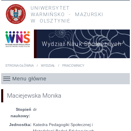
Przejdź do treści
Przejdź do menu głównego
UNIWERSYTET
WARMIŃSKO
-
MAZURSKI
W OLSZTYNIE
Wydział Nauk Społecznych
STRONA GŁÓWNA
WYDZIAŁ
PRACOWNICY
Jesteś tutaj
Menu główne
Maciejewska Monika
Stopień
dr
naukowy:
Jednostka:
Katedra Pedagogiki Społecznej i