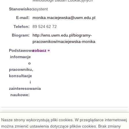
Metodologii Badań Edukacyjnych
Stanowisko:
asystent
E-mail:
monika.maciejewska@uwm.edu.pl
Telefon:
89 524 62 72
Biogram:
http://wns.uwm.edu.pl/biogramy-
pracownikow/maciejewska-monika
Podstawowe
zobacz »
informacje
o
pracowniku,
konsultacje
i
zainteresowania
naukowe:
Nasze strony wykorzystują pliki cookies. W przeglądarce internetowej
można zmienić ustawienia dotyczące plików cookies. Brak zmiany