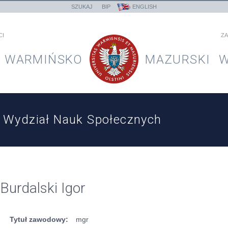
SZUKAJ
BIP
ENGLISH
CI
ZA
WARMIŃSKO
MAZURSKI
W
Wydział Nauk Społecznych
Burdalski Igor
Tytuł zawodowy:
mgr