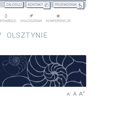
ZALOGUJ
KONTAKT
PRZEWODNIK
POWIEDZI
OGŁOSZENIA
KONFERENCJE
 OLSZTYNIE
+
A
-
A
A