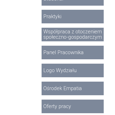
Praktyki
Współpraca z otoczeniem
społeczno-gospodarczym
Panel Pracownika
Logo Wydziału
Ośrodek Empatia
Oferty pracy