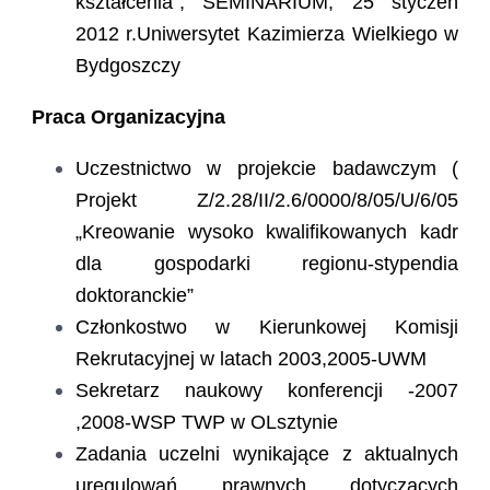
kształcenia”, SEMINARIUM, 25 styczeń
2012 r.Uniwersytet Kazimierza Wielkiego w
Bydgoszczy
Praca Organizacyjna
Uczestnictwo w projekcie badawczym (
Projekt Z/2.28/II/2.6/0000/8/05/U/6/05
„Kreowanie wysoko kwalifikowanych kadr
dla gospodarki regionu-stypendia
doktoranckie”
Członkostwo w Kierunkowej Komisji
Rekrutacyjnej w latach 2003,2005-UWM
Sekretarz naukowy konferencji -2007
,2008-WSP TWP w OLsztynie
Zadania uczelni wynikające z aktualnych
uregulowań prawnych dotyczących