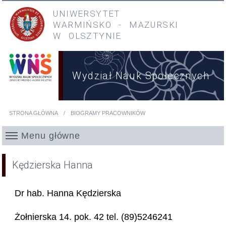
Przejdź do treści
Przejdź do menu głównego
UNIWERSYTET
WARMIŃSKO
-
MAZURSKI
W OLSZTYNIE
Wydział Nauk Społecznych
STRONA GŁÓWNA
BIOGRAMY PRACOWNIKÓW
Jesteś tutaj
Menu główne
Kędzierska Hanna
Dr hab. Hanna Kędzierska
Żołnierska 14. pok. 42 tel. (89)5246241