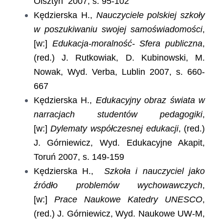
Olsztyn 2007, s. 95-102
Kędzierska H.,
Nauczyciele polskiej szkoły
w poszukiwaniu swojej samoświadomości
,
[w:]
Edukacja-moralność- Sfera publiczna
,
(red.) J. Rutkowiak, D. Kubinowski, M.
Nowak, Wyd. Verba, Lublin 2007, s. 660-
667
Kędzierska H.,
Edukacyjny obraz świata w
narracjach studentów pedagogiki
,
[w:]
Dylematy współczesnej edukacji
, (red.)
J. Górniewicz, Wyd. Edukacyjne Akapit,
Toruń 2007, s. 149-159
Kędzierska H.,
Szkoła i nauczyciel jako
źródło problemów wychowawczych
,
[w:]
Prace Naukowe Katedry UNESCO
,
(red.) J. Górniewicz, Wyd. Naukowe UW-M,