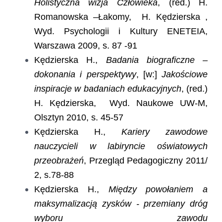
Holistyczna wizja Człowieka
, (red.) H.
Romanowska –Łakomy, H. Kędzierska ,
Wyd. Psychologii i Kultury ENETEIA,
Warszawa 2009, s. 87 -91
Kędzierska H.,
Badania biograficzne –
dokonania i perspektywy
, [w:]
Jakościowe
inspiracje w badaniach edukacyjnych
, (red.)
H. Kędzierska, Wyd. Naukowe UW-M,
Olsztyn 2010, s. 45-57
Kędzierska H.,
Kariery zawodowe
nauczycieli w labiryncie oświatowych
przeobrażeń
, Przegląd Pedagogiczny 2011/
2, s.78-88
Kędzierska H.,
Między powołaniem a
maksymalizacją zysków - przemiany dróg
wyboru zawodu