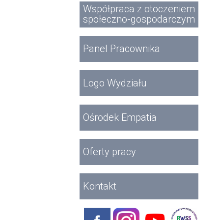
Współpraca z otoczeniem
społeczno-gospodarczym
Panel Pracownika
Logo Wydziału
Ośrodek Empatia
Oferty pracy
Kontakt