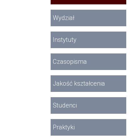
Wydział
Instytuty
Czasopisma
Jakość kształcenia
Studenci
Praktyki