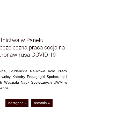
stnictwa w Panelu
)bezpieczna praca socjalna
koronawirusa COVID-19
jalna, Studenckie Naukowe Koło Pracy
cownicy Katedry Pedagogiki Społecznej i
ych Wydziału Nauk Społecznych UWM w
w&nbs
…
następna ›
ostatnia »