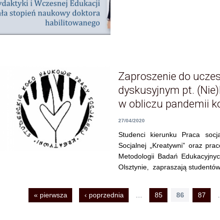
Zaproszenie do ucze
dyskusyjnym pt. (Nie
w obliczu pandemii 
27/04/2020
Studenci kierunku Praca soc
Socjalnej „Kreatywni” oraz pra
Metodologii Badań Edukacyjn
Olsztynie, zapraszają studentó
Strony
« pierwsza
‹ poprzednia
…
85
86
87