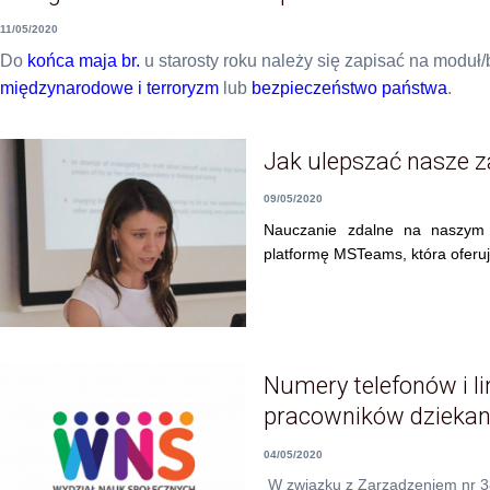
11/05/2020
Do
końca maja br.
u starosty roku należy się zapisać na moduł
międzynarodowe i terroryzm
lub
bezpieczeństwo państwa
.
Jak ulepszać nasze z
09/05/2020
Nauczanie zdalne na naszym 
platformę MSTeams, która oferuj
Numery telefonów i l
pracowników dziekana
04/05/2020
W związku z Zarządzeniem nr 3