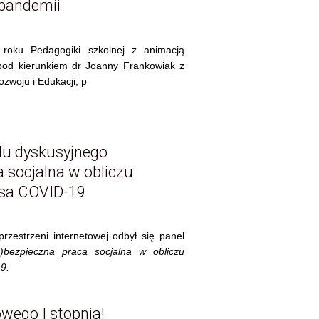
pandemii
o roku
Pedagogiki
szkolnej z animacją
pod kierunkiem
dr Joanny Frankowiak
z
ozwoju i Edukacji, p
lu dyskusyjnego
a socjalna w obliczu
usa COVID-19
zestrzeni internetowej odbył się panel
e)bezpieczna praca socjalna w obliczu
9.
wego I stopnia!