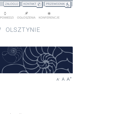
ZALOGUJ
KONTAKT
PRZEWODNIK
POWIEDZI
OGŁOSZENIA
KONFERENCJE
 OLSZTYNIE
+
A
-
A
A