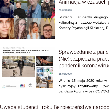
Animacja w czasach 
27/05/2020
Studenci i studentki drugieg
kulturalną
z naszego wydziału 
Katedry Psychologii Klinicznej, R
Sprawozdanie z pane
(Nie)bezpieczna prac
pandemii koronawir
15/05/2020
W dniu 15 maja 2020 roku w pr
dyskusyjny zatytułowany
(Ni
pandemii koronawirusa COVID-1
Uwaga studenci I roku Bezpieczeństwa narodo