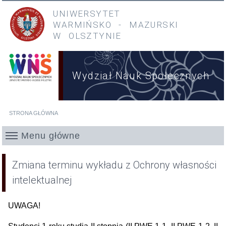
Przejdź do treści
Przejdź do menu głównego
UNIWERSYTET
WARMIŃSKO
-
MAZURSKI
W OLSZTYNIE
Wydział Nauk Społecznych
STRONA GŁÓWNA
Jesteś tutaj
Menu główne
Zmiana terminu wykładu z Ochrony własności
intelektualnej
UWAGA!