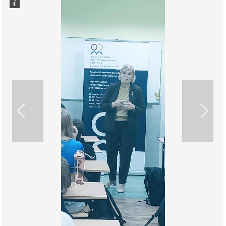
Podsumowanie stażu wykładowczyń z Ukrainy w
Instytucie Nauk Politycznych
1
/
2