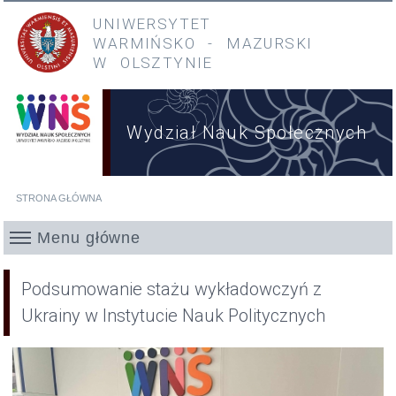
Przejdź do treści
Przejdź do menu głównego
UNIWERSYTET
WARMIŃSKO
-
MAZURSKI
W OLSZTYNIE
Wydział Nauk Społecznych
STRONA GŁÓWNA
Jesteś tutaj
Menu główne
Podsumowanie stażu wykładowczyń z
Ukrainy w Instytucie Nauk Politycznych