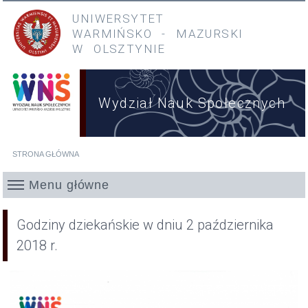
Przejdź do treści
Przejdź do menu głównego
UNIWERSYTET
WARMIŃSKO
-
MAZURSKI
W OLSZTYNIE
Wydział Nauk Społecznych
STRONA GŁÓWNA
Jesteś tutaj
Menu główne
Godziny dziekańskie w dniu 2 października
2018 r.