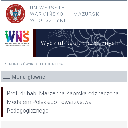
Przejdź do treści
Przejdź do menu głównego
UNIWERSYTET
WARMIŃSKO
-
MAZURSKI
W OLSZTYNIE
Wydział Nauk Społecznych
STRONA GŁÓWNA
FOTOGALERIA
Jesteś tutaj
Menu główne
Prof. dr hab. Marzenna Zaorska odznaczona
Medalem Polskiego Towarzystwa
Pedagogicznego