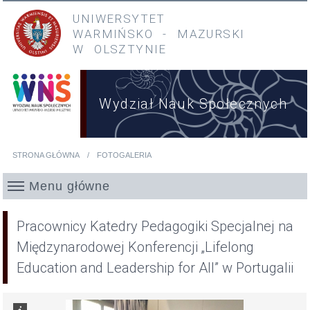
Przejdź do treści
Przejdź do menu głównego
UNIWERSYTET
WARMIŃSKO
-
MAZURSKI
W OLSZTYNIE
Wydział Nauk Społecznych
STRONA GŁÓWNA
FOTOGALERIA
Jesteś tutaj
Menu główne
Pracownicy Katedry Pedagogiki Specjalnej na
Międzynarodowej Konferencji „Lifelong
Education and Leadership for All” w Portugalii