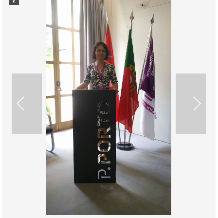
1
/
7