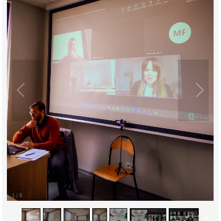
1
/
8